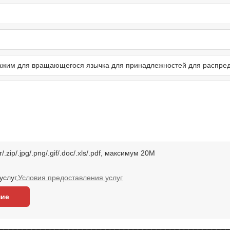
zip/.jpg/.png/.gif/.doc/.xls/.pdf, максимум 20M
слуг,
Условия предоставления услуг
ние