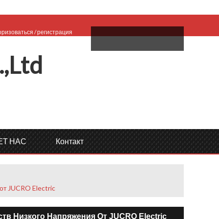
ро пожаловать,
оризоваться
/
регистрация
ий
.,
L
td
ЕТ НАС
Контакт
т JUCRO Electric
в Низкого Напряжения От JUCRO Electric