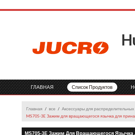
H
ГЛАВНАЯ
Список Продуктов
Н
Главная
/
все
/
Аксессуары для распределительных 
MS705-3E Зажим для вращающегося язычка для принад
MS705-3E Зажим Для Вращающегося Язычка Д