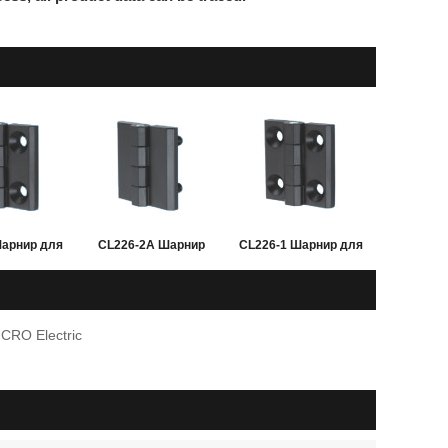
Шарнир для
CL226-2A Шарнир
CL226-1 Шарнир для
ежностей
для
принадлежностей
лительного
принадлежностей
распределительного
RO Electric
ва низкого
распределительного
устройства низкого
ения от
устройства низкого
напряжения от
CRO
напряжения от
JUCRO Electric
JUCRO