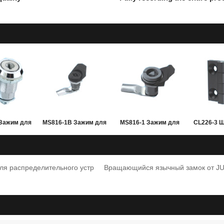
Зажим для
MS816-1B Зажим для
MS816-1 Зажим для
CL226-3 
щегося
вращающегося
вращающегося
принадл
а для
язычка для
язычка для
распреде
для распределительного устр
Вращающийся язычный замок от JUC
ительного
распределительного
распределительного
устройст
а низкого
устройства низкого
устройства низкого
напряж
ения от
напряжения от
напряжения от
JU
CRO
JUCRO
JUCRO