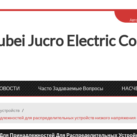
РУССКИЙ
доб
Авт
English
Русск
ubei
J
ucro
E
lectric
C
o
ОВОСТИ
Часто Задаваемые Вопросы
НАСЧ
устройств
/
лежностей для распределительных устройств низкого напряжения о
ля Принадлежностей Для Распределительных Устройст