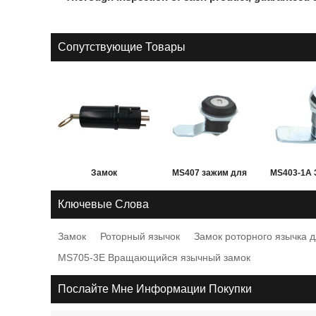
Сопутствующие Товары
Замок
MS407 зажим для
MS403-1A 
электромагнитный
вращающихся
вращаю
Ключевые Слова
распределительный
язычков для LV
язычк
Замок
Роторный язычок
Замок роторного язычка 
от Hubei JUCRO
распределительного
распредел
MS705-3E Вращающийся язычный замок
Electric
устройства от JUCRO
устройств
Electric
напряж
Послайте Мне Информации Покупки
JU