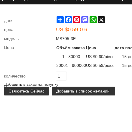
Share
Facebook
Pinterest
Mastodon
WhatsApp
X
доля
US $
0.59-0.6
цена
модель
MS705-3E
Цена
Объём заказа
Цена
дата по
1 - 30000
US $
0.60
/piece
15 д
30001 - 900000
US $
0.59
/piece
15 д
количество
Добавить в заказ на покупку
Свяжитесь Сейчас
Добавить в список желаний