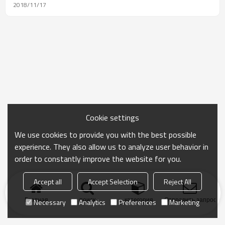
2018/11/17
Cookie settings
We use cookies to provide you with the best possible
experience. They also allow us to analyze user behavior in
order to constantly improve the website for you.
Accept all
Accept Selection
Reject All
Главная
поиск
категория
Отправить запрос
Necessary
Analytics
Preferences
Marketing