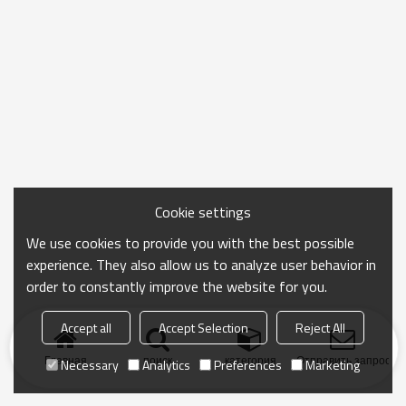
Cookie settings
We use cookies to provide you with the best possible
experience. They also allow us to analyze user behavior in
order to constantly improve the website for you.
Accept all
Accept Selection
Reject All
Главная
поиск
категория
Отправить запрос
Necessary
Analytics
Preferences
Marketing