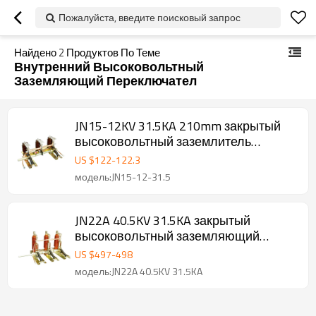
Пожалуйста, введите поисковый запрос
Найдено
2
Продуктов По Теме
Внутренний Высоковольтный
Заземляющий Переключател
JN15-12KV 31.5KA 210mm закрытый
высоковольтный заземлитель
переменного тока для
US $
122
-
122.3
распределительного устройства от
модель:JN15-12-31.5
JUCRO Electric
JN22A 40.5KV 31.5KA закрытый
высоковольтный заземляющий
переключатель для
US $
497
-
498
распределительного устройства от
модель:JN22A 40.5KV 31.5KA
JUCRO Electric