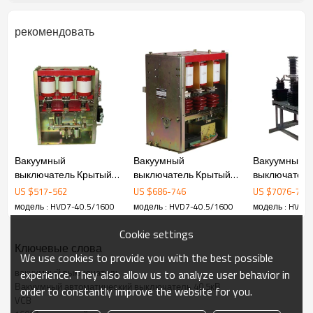
corrosion and severe vibration.
рекомендовать
Detailed Images
The main technical parameter
no
thing
unit of
parameter
measurement
one
Rated voltage
kv
40.5
Вакуумный
Вакуумный
Вакуумный
выключатель Крытый
выключатель Крытый
выключатель
1 min.
Dry
kv
Power
test
95
Высокое напряжение
Высокое напряжение
40.5KV 2000A
US $
517
-
562
US $
686
-
746
US $
7076
-
767
Frequency
HVD11 1.14KV 630A VCB
HVD11Y 1.14KV 630A
открытый HV 
модель : HVD7-40.5/1600
модель : HVD7-40.5/1600
модель : HVD7
от Hubei JUCRO Electric
VCB от Hubei JUCRO
Hubei JUCRO El
Voltage
Wet
kv
80
Nominal
test
Electric
Insulation
2
Cookie settings
Level
Ключевые слова
Lightning
kv
We use cookies to provide you with the best possible
impulse
Withstand
185
вакуумный выключатель
experience. They also allow us to analyze user behavior in
voltage (peak
Вакуумный автоматический выключатель 40.5кВ
value)
order to constantly improve the website for you.
VCB
Rated current
3
A
1600