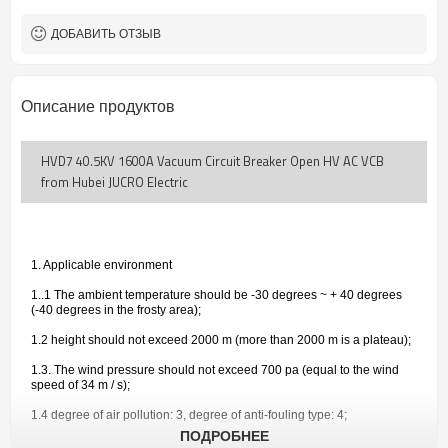
ДОБАВИТЬ ОТЗЫВ
Описание продуктов
HVD7 40.5KV 1600A Vacuum Circuit Breaker Open HV AC VCB
from Hubei JUCRO Electric
1. Applicable environment
1..1 The ambient temperature should be -30 degrees ~ + 40 degrees
(-40 degrees in the frosty area);
1.2 height should not exceed 2000 m (more than 2000 m is a plateau);
1.3. The wind pressure should not exceed 700 pa (equal to the wind
speed of 34 m / s);
1.4 degree of air pollution: 3, degree of anti-fouling type: 4;
ПОДРОБНЕЕ
1.5 The installation site must be free from fire, explosion, chemical