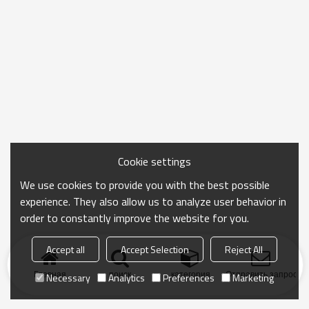
Cookie settings
We use cookies to provide you with the best possible
experience. They also allow us to analyze user behavior in
order to constantly improve the website for you.
Accept all
Accept Selection
Reject All
Главная
поиск
категория
Отправить запрос
Necessary
Analytics
Preferences
Marketing