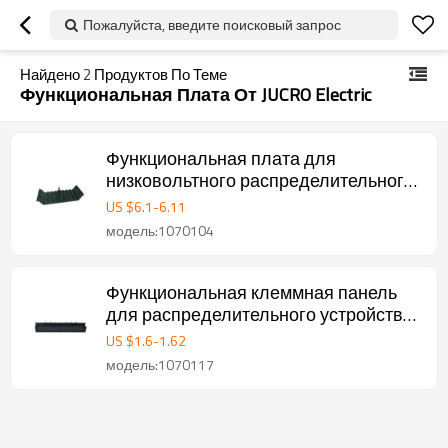
Пожалуйста, введите поисковый запрос
Найдено
2
Продуктов По Теме
Функциональная Плата От JUCRO Electric
Функциональная плата для
низковольтного распределительного
устройства от JUCRO Electric
US $
6.1
-
6.11
модель:1070104
Функциональная клеммная панель
для распределительного устройства
низкого напряжения от JUCRO Electric
US $
1.6
-
1.62
модель:1070117